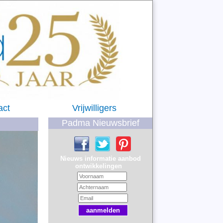
act
Vrijwilligers
Padma Nieuwsbrief
Nieuws informatie aanbod
ontwikkelingen
aanmelden