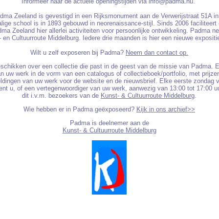
Informeer naar de actuele openingstijden via info@
padma.nu.
adma Zeeland is gevestigd in een Rijksmonument aan de Verwerijstraat 51A in
ige school is in 1893 gebouwd in neorenaissance-stijl. Sinds 2006 faciliteert 
ma Zeeland hier allerlei activiteiten voor persoonlijke ontwikkeling. Padma n
 en Cultuurroute Middelburg. Iedere drie maanden is hier een nieuwe expositi
Wilt u zelf exposeren bij Padma?
Neem dan contact op.
eschikken over een collectie die past in de geest van de missie van Padma. 
n uw werk in de vorm van een catalogus of collectieboek/portfolio, met prijze
eeldingen van uw werk voor de website en de nieuwsbrief. Elke eerste zondag
ent u, of een vertegenwoordiger van uw werk, aanwezig van 13:00 tot 17:00 u
dit i.v.m. bezoekers van de
Kunst- & Cultuurroute Middelburg
.
Wie hebben er in Padma geëxposeerd?
Kijk in ons archief>>
Padma is deelnemer aan de
Kunst- & Cultuurroute Middelburg