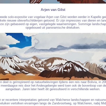
Arjen van Gilst
eede solo-expositie van vogelaar Arjen van Gilst worden eerder in Kapelle g
kele nieuwe olieverfschilderijen getoond. Er zijn impressies van dieren en la
eze zijn gebaseerd op eigen, vastgelegde waarnemingen. Sommige landschap
opgebouwd uit panoramische drieluiken.
n deel is geïnspireerd op natuurbelevingen tijdens een reis naar Bolivia, in 20
 meerdaagse reis door het Andesgebergte werd toen ook de bovenloop van 
aangedaan. Jaren later heeft dit geresulteerd in verschillende werken.
n er recentere interpretaties getoond van Walcherse landschappen en natuur
ieluiken vertolken ervaringen langs de Zandvoortweg, op Walcheren, nabij Mid