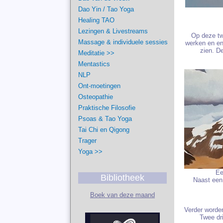
Dao Yin / Tao Yoga
Healing TAO
Lezingen & Livestreams
Op deze tw
Massage & individuele sessies
werken en en
zien. D
Meditatie >>
Mentastics
NLP
Ont-moetingen
Osteopathie
Praktische Filosofie
Psoas & Tao Yoga
Tai Chi en Qigong
Trager
Yoga >>
Ee
Bibliotheek
Naast een
Boek van deze maand
Verder worde
Twee dr