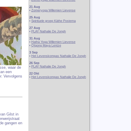
21 Aug
•
Zomeryoga Willemien Lievense
25 Aug
•
Spirituele groep Käthe Postema
27 Aug
•
PLAY Nathalie De Jongh
31 Aug
•
Hatha Yoga Willemien Lievense
•
QIgong Maya Lentze
3 Sep
•
Het Levenskompas Nathalie De Jongh
26 Sep
•
PLAY Nathalie De Jongh
isse, waar de
van een
22 Okt
r. Vervolgens
•
Het Levenskompas Nathalie De Jongh
an Gilst in
werijstraat
n de gangen en