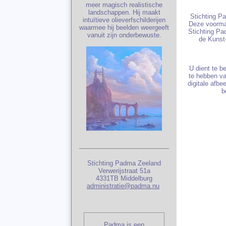
meer magisch realistische
landschappen. Hij maakt
Stichting P
intuïtieve olieverfschilderijen
Deze voormal
waarmee hij beelden weergeeft
Stichting Pad
vanuit zijn onderbewuste.
de Kunst-
U dient te b
te hebben va
digitale afb
b
Stichting Padma Zeeland
Verwerijstraat 51a
4331TB Middelburg
administratie@padma.nu
Padma is een