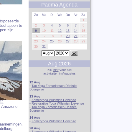
Padma Agenda
Zo
Ma
Di
Wo
Do
Vr
Za
1
eëxposeerde
ndschappen te
2
3
4
5
6
7
8
pen zijn
9
10
11
12
13
14
15
16
17
18
19
20
21
22
23
24
25
26
27
28
29
30
31
Aug 2026
Klik
hier
voor alle
activiteiten in Augustus
12 Aug
•
Tao Yoga Zomerlessen Désirée
Bourgonje
13 Aug
•
Zomeryoga Willemien Lievense
02.
•
Restorative Yoga Willemien Lievense
de Amazone
•
Tao Yoga Zomerlessen Désirée
Bourgonje
14 Aug
•
Zomeryoga Willemien Lievense
waarnemingen.
delburg.
20 Aug
•
Zomeryoga Willemien Lievense