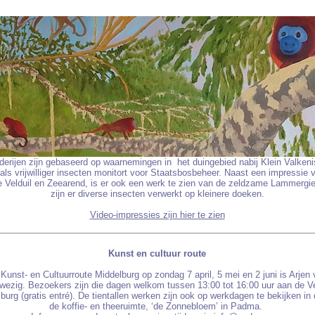
derijen zijn gebaseerd op waarnemingen in het duingebied nabij Klein Valken
als vrijwilliger insecten monitort voor Staatsbosbeheer. Naast een impressie 
e Velduil en Zeearend, is er ook een werk te zien van de zeldzame Lammergie
zijn er diverse insecten verwerkt op kleinere doeken.
Video-impressies zijn hier te zien
Kunst en cultuur route
Kunst- en Cultuurroute Middelburg op zondag 7 april, 5 mei en 2 juni is Arjen v
zig. Bezoekers zijn die dagen welkom tussen 13:00 tot 16:00 uur aan de Ver
burg (gratis entré). De tientallen werken zijn ook op werkdagen te bekijken i
de koffie- en theeruimte, ‘de Zonnebloem’ in Padma.