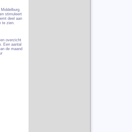
 Middelburg.
en stimuleert
eemt deel aan
e te zien.
Een overzicht
n. Een aantal
 van de maand
ur