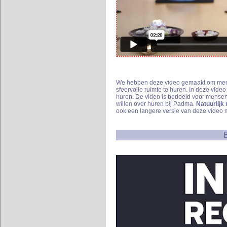
We hebben deze video gemaakt om meer
sfeervolle ruimte te huren. In deze vid
huren. De video is bedoeld voor mensen d
willen over huren bij Padma.
Natuurlijk 
ook een langere versie van deze video 