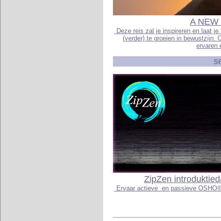
A NEW W
Deze reis zal je inspireren en laat 
(verder) te groeien in bewustzijn.
ervaren 
s
ZipZen introduktie
Ervaar actieve en passieve OSHO® me