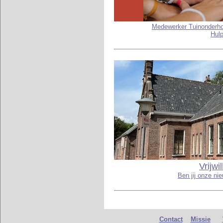
Medewerker Tuinonderh
Hul
Vrijwi
Ben jij onze ni
Contact
Missie