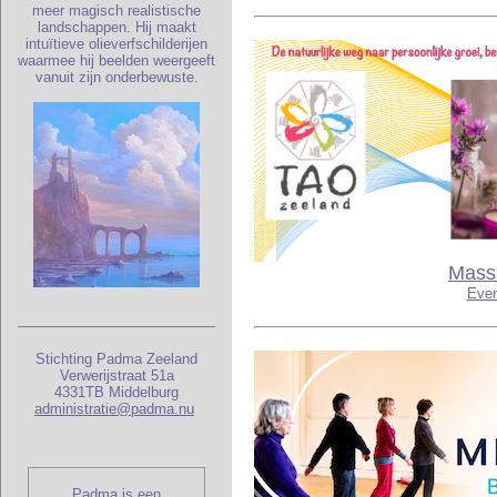
meer magisch realistische
landschappen. Hij maakt
intuïtieve olieverfschilderijen
waarmee hij beelden weergeeft
vanuit zijn onderbewuste.
Massa
Even
Stichting Padma Zeeland
Verwerijstraat 51a
4331TB Middelburg
administratie@padma.nu
Padma is een