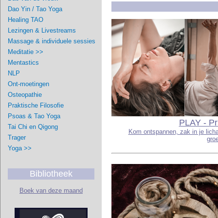
Dao Yin / Tao Yoga
Healing TAO
Lezingen & Livestreams
Massage & individuele sessies
Meditatie >>
Mentastics
NLP
Ont-moetingen
Osteopathie
Praktische Filosofie
Psoas & Tao Yoga
PLAY - Pra
Tai Chi en Qigong
Kom ontspannen, zak in je licha
Trager
gro
Yoga >>
Bibliotheek
Boek van deze maand