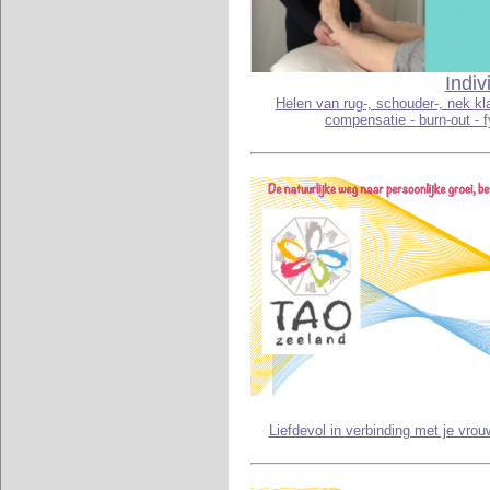
Indiv
Helen van rug-, schouder-, nek kl
compensatie - burn-out -
Liefdevol in verbinding met je vrouw