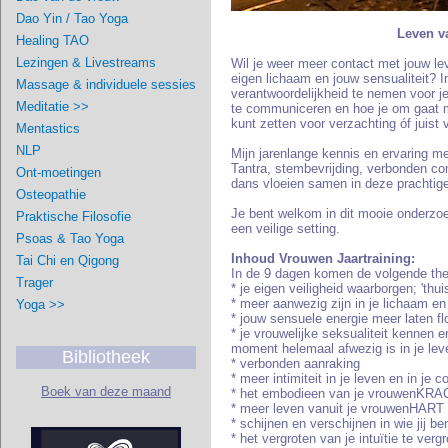
Dao Yin / Tao Yoga
Leven va
Healing TAO
Lezingen & Livestreams
Wil je weer meer contact met jouw le
eigen lichaam en jouw sensualiteit? In
Massage & individuele sessies
verantwoordelijkheid te nemen voor je 
Meditatie >>
te communiceren en hoe je om gaat m
kunt zetten voor verzachting óf juist 
Mentastics
NLP
Mijn jarenlange kennis en ervaring m
Tantra, stembevrijding, verbonden co
Ont-moetingen
dans vloeien samen in deze prachtige
Osteopathie
Je bent welkom in dit mooie onderzo
Praktische Filosofie
een veilige setting.
Psoas & Tao Yoga
Inhoud Vrouwen Jaartraining:
Tai Chi en Qigong
In de 9 dagen komen de volgende th
Trager
* je eigen veiligheid waarborgen; 'thuis
* meer aanwezig zijn in je lichaam en
Yoga >>
* jouw sensuele energie meer laten f
* je vrouwelijke seksualiteit kennen e
moment helemaal afwezig is in je lev
Bibliotheek
* verbonden aanraking
* meer intimiteit in je leven en in je
Boek van deze maand
* het embodieen van je vrouwenKR
* meer leven vanuit je vrouwenHART
* schijnen en verschijnen in wie jij be
* het vergroten van je intuïtie te ver